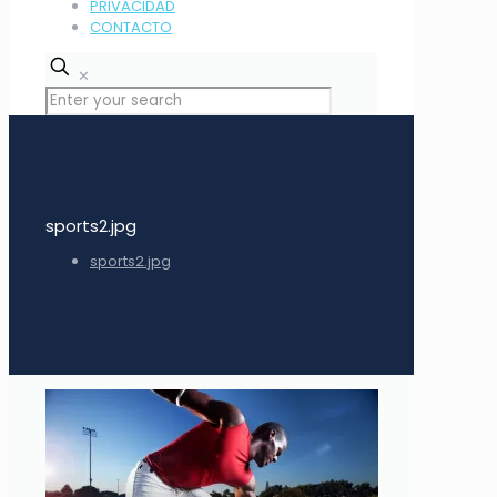
PRIVACIDAD
CONTACTO
✕
sports2.jpg
sports2.jpg