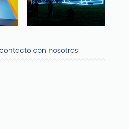
 contacto con nosotros!
pp: +52 81 1790 0835
: +52 81 8373 5551
 info@areaazul.com.mx