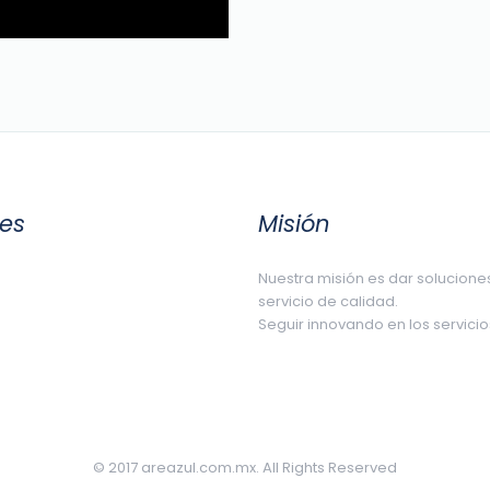
les
Misión
Nuestra misión es dar solucione
servicio de calidad.
Seguir innovando en los servic
© 2017 areazul.com.mx. All Rights Reserved