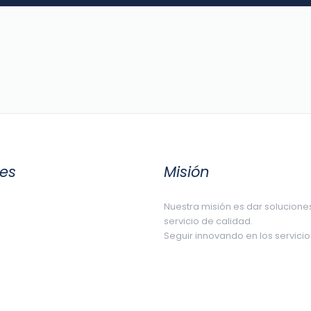
les
Misión
Nuestra misión es dar solucione
servicio de calidad.
Seguir innovando en los servic