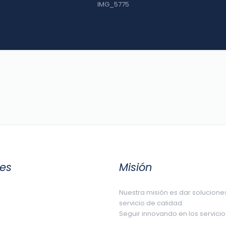
IMG_5775
les
Misión
Nuestra misión es dar solucione
servicio de calidad.
Seguir innovando en los servic