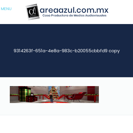
MENU
9314263f-651a-4e8a-983c-b20055cbbfd9 copy